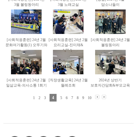
3월 볼링동아리
3월 노래교실
담소나들이
[사회적응훈련] 24년 2월
[사회적응훈련] 24년 2월
[사회적응훈련] 24년 2월
문화여가활동(1) 오뚜기와
요리교실-진미채&
볼링동아리
..
소떡소..
[사회적응훈련] 24년 2월
[직장생활교육] 24년 2월
2024년 상반기
일삶교육-의사소통 1회기
월례조회
보호자간담회&부모교육
4
1
2
3
5
6
7
8
9
10