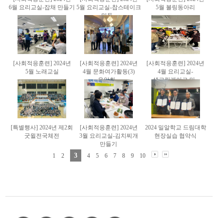
6월 요리교실-잡채 만들기
5월 요리교실-찹스테이크
5월 볼링동아리
만들..
[사회적응훈련] 2024년
[사회적응훈련] 2024년
[사회적응훈련] 2024년
5월 노래교실
4월 문화여가활동(3)
4월 요리교실-
음악회 ..
생크림케이크 만..
[특별행사] 2024년 제2회
[사회적응훈련] 2024년
2024 밀알학교 드림대학
굿윌전국체전
3월 요리교실-김치찌개
현장실습 협약식
만들기
3
1
2
4
5
6
7
8
9
10