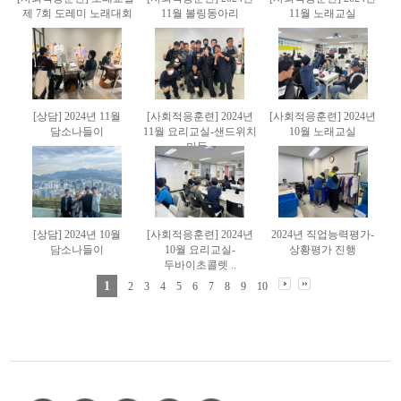
제 7회 도레미 노래대회
11월 볼링동아리
11월 노래교실
[상담] 2024년 11월
[사회적응훈련] 2024년
[사회적응훈련] 2024년
담소나들이
11월 요리교실-샌드위치
10월 노래교실
만들..
[상담] 2024년 10월
[사회적응훈련] 2024년
2024년 직업능력평가-
담소나들이
10월 요리교실-
상황평가 진행
두바이초콜렛 ..
1
2
3
4
5
6
7
8
9
10