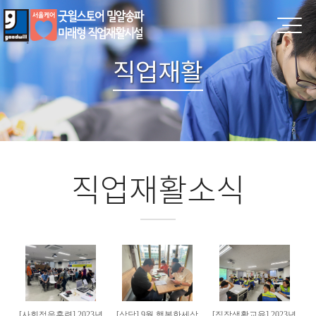
직업재활
직업재활소식
[사회적응훈련] 2023년
[상담] 9월 행복한세상
[직장생활교육] 2023년