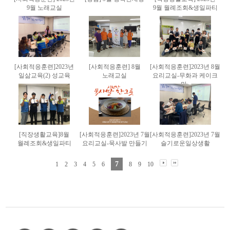
9월 노래교실
9월 월례조회&생일파티
[사회적응훈련]2023년
[사회적응훈련] 8월
[사회적응훈련]2023년 8월
일삶교육(2) 성교육
노래교실
요리교실-무화과 케이크
만..
[직장생활교육]8월
[사회적응훈련]2023년 7월
[사회적응훈련]2023년 7월
월례조회&생일파티
요리교실-묵사발 만들기
슬기로운일상생활
7
1
2
3
4
5
6
8
9
10