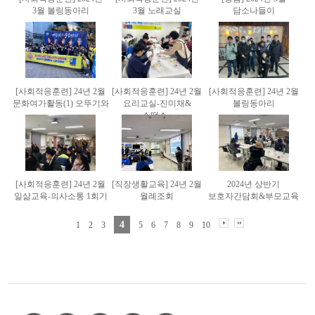
3월 볼링동아리
3월 노래교실
담소나들이
[사회적응훈련] 24년 2월
[사회적응훈련] 24년 2월
[사회적응훈련] 24년 2월
문화여가활동(1) 오뚜기와
요리교실-진미채&
볼링동아리
..
소떡소..
[사회적응훈련] 24년 2월
[직장생활교육] 24년 2월
2024년 상반기
일삶교육-의사소통 1회기
월례조회
보호자간담회&부모교육
4
1
2
3
5
6
7
8
9
10