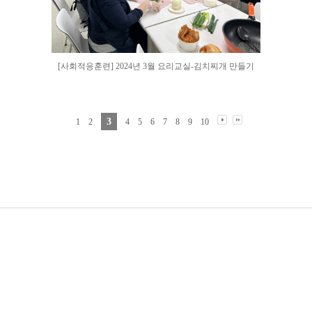
[사회적응훈련] 2024년 3월 요리교실-김치찌개 만들기
3
1
2
4
5
6
7
8
9
10