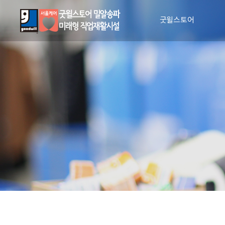
굿윌스토어
인사말
비전과 사명
매장안내
장애인 일자리 창출
CI 소개
조직도
인권 및 윤리 강령