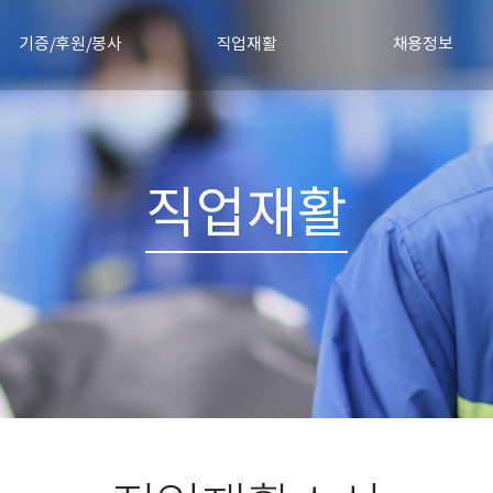
기증/후원/봉사
직업재활
채용정보
물품기증
직업재활안내
채용절차
정기후원신청
직업재활소식
채용공고 및 합격자 발
기증소식
직업재활
협력기업
자원봉사