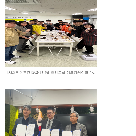
[사회적응훈련] 2024년 4월 요리교실-생크림케이크 만..