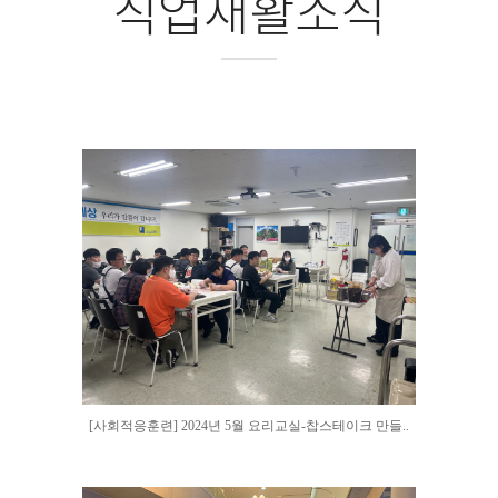
직업재활소식
[사회적응훈련] 2024년 5월 요리교실-찹스테이크 만들..