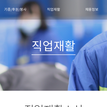
기증/후원/봉사
직업재활
채용정보
물품기증
직업재활안내
채용절차
정기후원신청
직업재활소식
채용공고 및 합격자 발
기증소식
직업재활
협력기업
자원봉사