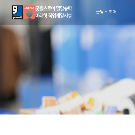
굿윌스토어
인사말
비전과 사명
매장안내
장애인 일자리 창출
CI 소개
조직도
인권 및 윤리 강령