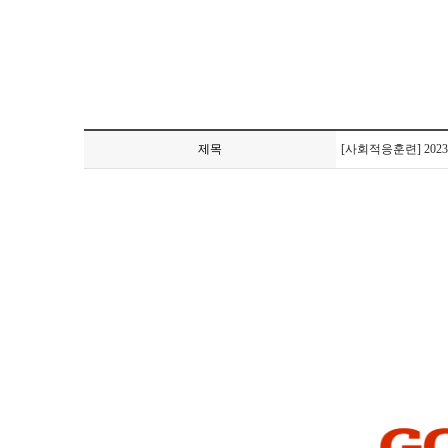
제목
[사회적응훈련] 202