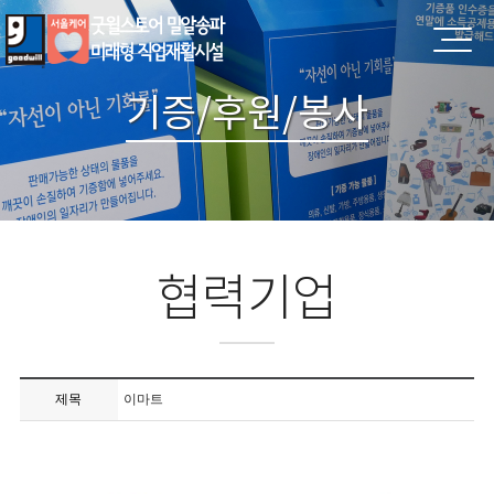
기증/후원/봉사
협력기업
제목
이마트