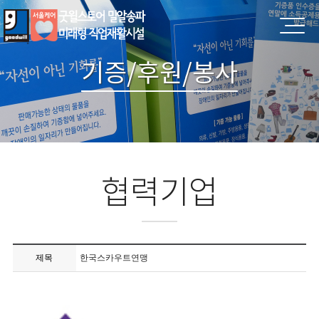
기증/후원/봉사
협력기업
제목
한국스카우트연맹