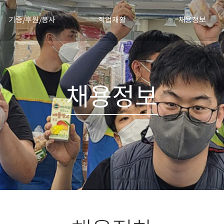
기증/후원/봉사
직업재활
채용정보
물품기증
직업재활안내
채용절차
정기후원신청
직업재활소식
채용공고 및 합격자 발
기증소식
채용정보
협력기업
자원봉사