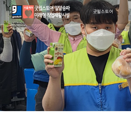
굿윌스토어
인사말
비전과 사명
매장안내
장애인 일자리 창출
CI 소개
조직도
인권 및 윤리 강령