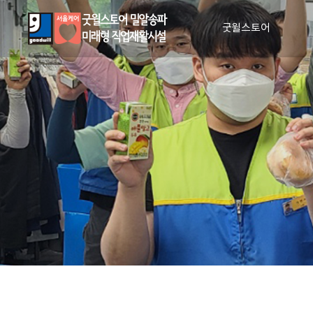
굿윌스토어
인사말
비전과 사명
매장안내
장애인 일자리 창출
CI 소개
조직도
인권 및 윤리 강령