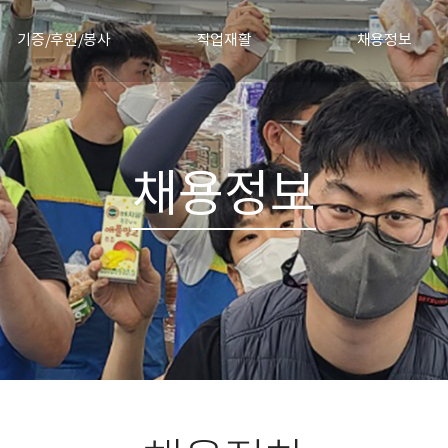
기증/후원/봉사
직업재활
채용정보
물품기증
직업재활안내
채용절차
정기후원신청
직업재활소식
채용공고 및 합격자 발
기증소식
채용정보
협력기업
자원봉사