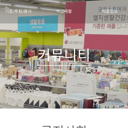
기증/후원/봉사
직업재활
채용정보
물품기증
직업재활안내
채용절차
정기후원신청
직업재활소식
채용공고 및 합격자 발
기증소식
커뮤니티
협력기업
자원봉사