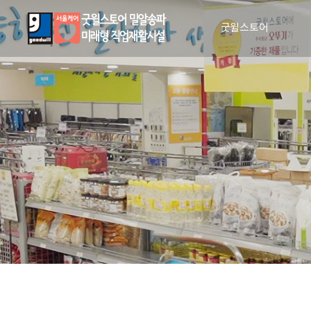
굿윌스토어
인사말
비전과 사명
매장안내
장애인 일자리 창출
CI 소개
조직도
인권 및 윤리 강령